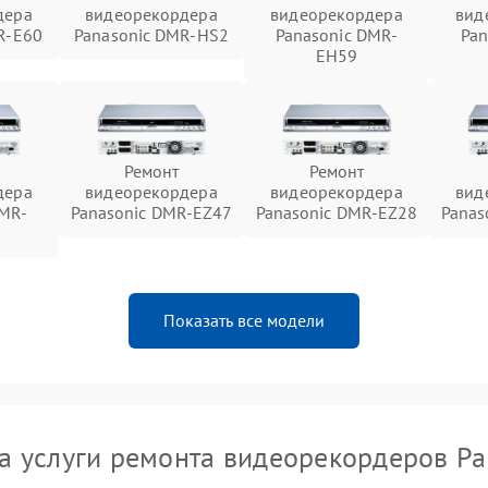
дера
видеорекордера
видеорекордера
вид
R-E60
Panasonic DMR-HS2
Panasonic DMR-
Pan
EH59
Ремонт
Ремонт
дера
видеорекордера
видеорекордера
вид
DMR-
Panasonic DMR-EZ47
Panasonic DMR-EZ28
Panas
Показать все модели
а услуги ремонта видеорекордеров Pa