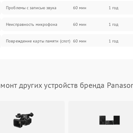
Проблемы с записью звука
60 мин
1 год
Неисправность микрофона
60 мин
1 год
Повреждение карты памяти (слот)
60 мин
1 год
Неисправность кнопок управления
60 мин
1 год
Проблемы с пайкой на плате
60 мин
1 год
монт других устройств бренда Panaso
Неисправность процессора
60 мин
1 год
Неисправность разъемов (HDMI,
60 мин
1 год
USB)
Проблемы с зарядкой устройства
60 мин
1 год