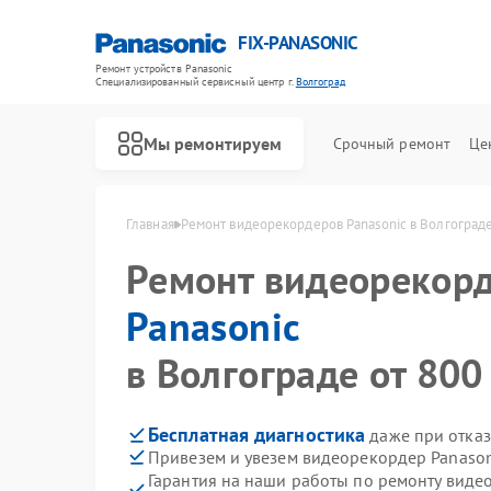
FIX-PANASONIC
Ремонт устройств Panasonic
Специализированный cервисный центр г.
Волгоград
Мы ремонтируем
Срочный ремонт
Це
Главная
Ремонт видеорекордеров Panasonic в Волгоград
Ремонт видеорекор
Panasonic
в Волгограде от 800
Бесплатная диагностика
даже при отказ
Привезем и увезем видеорекордер Panason
Гарантия на наши работы по ремонту виде
Ремонт телевизоров Panasonic
Ремонт видеокамер Panasonic
Ремонт музыкальных центров Panasonic
Ремонт фотоаппаратов Panasonic
Ремонт автомагнитол Panasonic
Ремонт акустических систем Panasonic
Ремонт интерактивных панелей Panasonic
Ремонт кондиционеров Panasonic
Ремонт холодильников Panasonic
Ремонт парогенераторов Panasonic
Ремонт микроволновых печей Panasonic
Ремонт массажных кресел Panasonic
Ремонт сплит-систем Panasonic