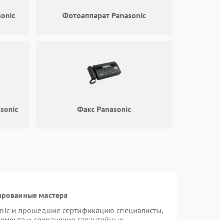
onic
Фотоаппарат Panasonic
1500 ₽
Подробнее →
500 ₽
Подробнее →
1000 ₽
Подробнее →
sonic
Факс Panasonic
500 ₽
Подробнее →
1500 ₽
Подробнее →
1500 ₽
Подробнее →
ированные мастера
onic и прошедшие сертификацию специалисты,
1000 ₽
Подробнее →
ремонта и сохранение гарантийных