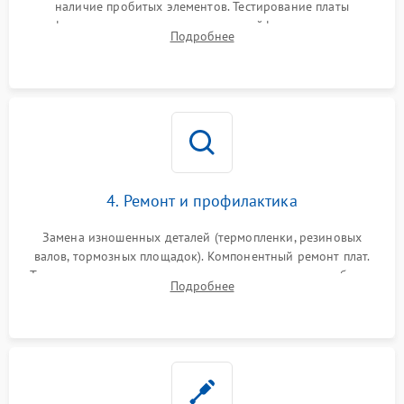
наличие пробитых элементов. Тестирование платы
форматирования, целостности шлейфов, контактов
Подробнее
картриджа и оптопар (датчиков прохождения и наличия
бумаги).
4. Ремонт и профилактика
Замена изношенных деталей (термопленки, резиновых
валов, тормозных площадок). Компонентный ремонт плат.
Тщательная очистка тракта печати, контактов и линз блока
Подробнее
лазера (LSU) от просыпанного тонера и пыли.