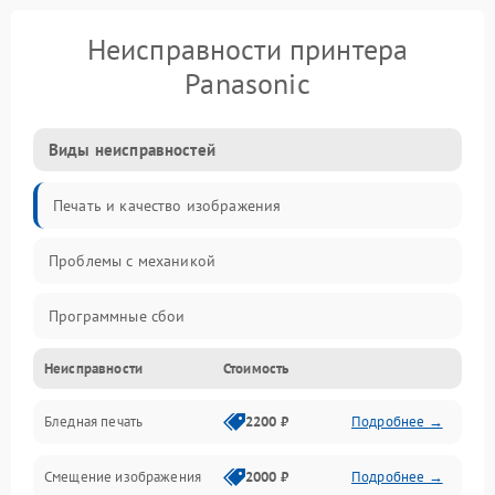
Неисправности принтера
Panasonic
Виды неисправностей
Печать и качество изображения
Проблемы с механикой
Программные сбои
Неисправности
Стоимость
Программные ошибки
Бледная печать
2200 ₽
Подробнее →
Картриджи и расходники
Смещение изображения
2000 ₽
Подробнее →
Механика и узлы