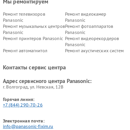
Мы ремонтируем
Ремонт телевизоров
Ремонт видеокамер
Panasonic
Panasonic
Ремонт музыкальных центров
Ремонт фотоаппаратов
Panasonic
Panasonic
Ремонт принтеров Panasonic
Ремонт видеорекордеров
Panasonic
Ремонт автомагнитол
Ремонт акустических систем
Panasonic
Panasonic
Ремонт факсов Panasonic
Ремонт интерактивных
Контакты сервис центра
панелей Panasonic
Ремонт ресиверов Panasonic
Ремонт ноутбуков Panasonic
Адрес сервисного центра Panasonic:
г. Волгоград, ул. Невская, 12В
Горячая линия:
+7 (844) 290-70-26
Электронная почта:
info@panasonic-fixim.ru