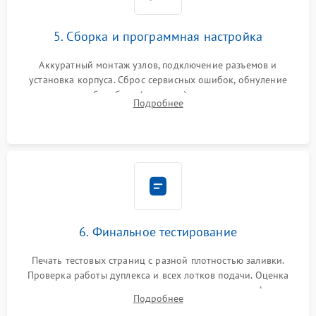
5. Сборка и программная настройка
Аккуратный монтаж узлов, подключение разъемов и
установка корпуса. Сброс сервисных ошибок, обнуление
счетчиков абсорбера (памперса) или узла переноса,
Подробнее
обновление прошивки и программная калибровка аппарата.
6. Финальное тестирование
Печать тестовых страниц с разной плотностью заливки.
Проверка работы дуплекса и всех лотков подачи. Оценка
качества запекания тонера и полное отсутствие дефектов
Подробнее
изображения перед выдачей готового устройства.