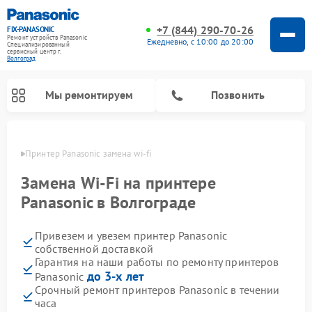
+7 (844) 290-70-26
FIX-PANASONIC
Ремонт устройств Panasonic
Ежедневно, с 10:00 до 20:00
Специализированный
cервисный центр г.
Волгоград
Мы ремонтируем
Позвонить
граде
Принтер Panasonic замена wi-fi
Замена Wi-Fi на принтере
Panasonic в Волгограде
Привезем и увезем принтер Panasonic
собственной доставкой
Гарантия на наши работы по ремонту принтеров
до 3-х лет
Panasonic
Ремонт интерактивных панелей Panasonic
Ремонт музыкальных центров Panasonic
Ремонт видеорекордеров Panasonic
Ремонт акустических систем Panasonic
Ремонт кондиционеров Panasonic
Ремонт парогенераторов Panasonic
Ремонт микроволновых печей Panasonic
Ремонт фотоаппаратов Panasonic
Ремонт автомагнитол Panasonic
Ремонт холодильников Panasonic
Ремонт массажных кресел Panasonic
Срочный ремонт принтеров Panasonic в течении
часа