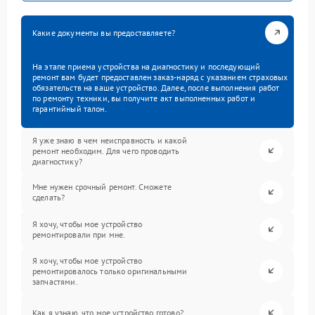
Какие документы вы предоставляете?
На этапе приема устройства на диагностику и последующий
ремонт вам будет предоставлен заказ-наряд с указанием страховых
обязательств на ваше устройство. Далее, после выполнения работ
по ремонту техники, вы получите акт выполненных работ и
гарантийный талон.
Я уже знаю в чем неисправность и какой
ремонт необходим. Для чего проводить
диагностику?
Мне нужен срочный ремонт. Сможете
сделать?
Я хочу, чтобы мое устройство
ремонтировали при мне.
Я хочу, чтобы мое устройство
ремонтировалось только оригинальными
запчастями.
Как я узнаю, что мое устройство готово?