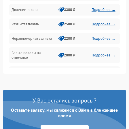
Двоение текста
2200 ₽
Подробнее →
Подключение и интерфейсы
Размытая печать
2500 ₽
Подробнее →
Панель управления и индикация
Неравномерная заливка
2200 ₽
Подробнее →
Режим работы
Белые полосы на
Питание и запуск
2800 ₽
Подробнее →
отпечатке
Изображение
Чёрный фон на листе
3000 ₽
Подробнее →
Перекос изображения
2000 ₽
Подробнее →
У Вас остались вопросы?
Оставьте заявку, мы свяжемся с Вами в ближайшее
время