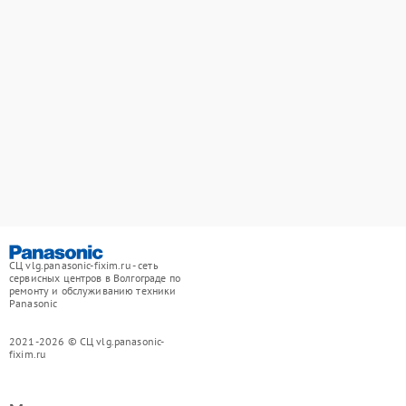
СЦ vlg.panasonic-fixim.ru - сеть
сервисных центров в Волгограде по
ремонту и обслуживанию техники
Panasonic
2021-2026 © СЦ vlg.panasonic-
fixim.ru