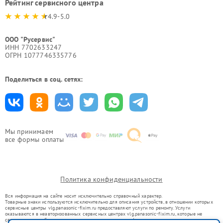
Рейтинг сервисного центра
4.9-5.0
ООО "Русервис"
ИНН 7702633247
ОГРН 1077746335776
Поделиться в соц. сетях:
Мы принимаем
все формы оплаты
Политика конфиденциальности
Вся информация на сайте носит исключительно справочный характер.
Товарные знаки используются исключительно для описания устройств, в отношении которых
сервисные центры vlg.panasonic-fixim.ru предоставляют услуги по ремонту. Услуги
оказываются в неавторизованных сервисных центрах vlg.panasonic-fixim.ru, которые не
связаны с правообладателями товарных знаков или их официальными представителями.