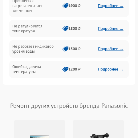
Проблемы с
Механика
нагревательным
1900 ₽
Подробнее →
элементом
Не регулируется
1800 ₽
Подробнее →
температура
Не работает индикатор
1500 ₽
Подробнее →
уровня воды
Ошибка датчика
1200 ₽
Подробнее →
температуры
Не работает индикатор
1000 ₽
Подробнее →
Ошибка платы управления
1500 ₽
Подробнее →
Ремонт других устройств бренда Panasonic
Сбой режима работы
1200 ₽
Подробнее →
Не сохраняет настройки
1200 ₽
Подробнее →