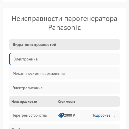
Неисправности парогенератора
Panasonic
Виды неисправностей
Электроника
Механические повреждения
Электропитание
Неисправности
Стоимость
Парообразование
Перегрев устройства
2000 ₽
Подробнее →
Герметичность