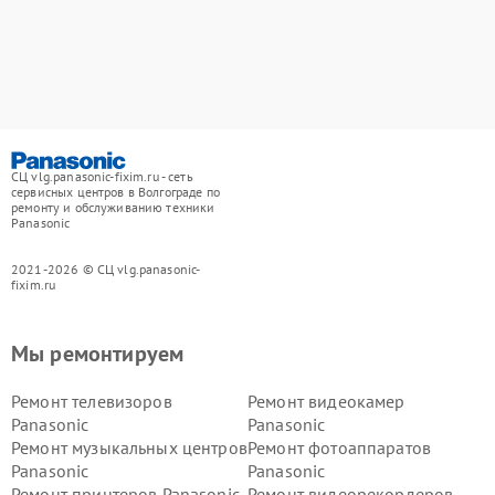
СЦ vlg.panasonic-fixim.ru - сеть
сервисных центров в Волгограде по
ремонту и обслуживанию техники
Panasonic
2021-2026 © СЦ vlg.panasonic-
fixim.ru
Мы ремонтируем
Ремонт телевизоров
Ремонт видеокамер
Panasonic
Panasonic
Ремонт музыкальных центров
Ремонт фотоаппаратов
Panasonic
Panasonic
Ремонт принтеров Panasonic
Ремонт видеорекордеров