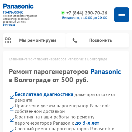
+7 (844) 290-70-26
FIX-PANASONIC
Ремонт устройств Panasonic
Ежедневно, с 10:00 до 20:00
Специализированный
cервисный центр г.
Волгоград
Мы ремонтируем
Позвонить
Главная
Ремонт парогенераторов Panasonic в Волгограде
Ремонт парогенераторов
Panasonic
в Волгограде от 500 руб.
Бесплатная диагностика
даже при отказе от
ремонта
Привезем и увезем парогенератор Panasonic
собственной доставкой
Гарантия на наши работы по ремонту
Ремонт музыкальных центров Panasonic
Ремонт автомагнитол Panasonic
Ремонт холодильников Panasonic
Ремонт микроволновых печей Panasonic
Ремонт интерактивных панелей Panasonic
Ремонт фотоаппаратов Panasonic
Ремонт видеорекордеров Panasonic
Ремонт акустических систем Panasonic
Ремонт кондиционеров Panasonic
Ремонт массажных кресел Panasonic
до 3-х лет
парогенераторов Panasonic
Срочный ремонт парогенераторов Panasonic в