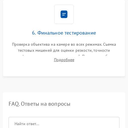
6. Финальное тестирование
Проверка объектива на камере во всех режимах. Съемка
тестовых мишеней для оценки резкости, точности
автофокуса и отсутствия искажений. Проверка работы
Подробнее
диафрагмы на закрытых значениях и тестирование
оптической стабилизации.
FAQ. Ответы на вопросы