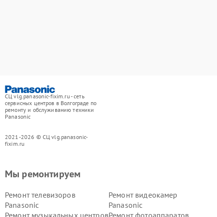
СЦ vlg.panasonic-fixim.ru - сеть
сервисных центров в Волгограде по
ремонту и обслуживанию техники
Panasonic
2021-2026 © СЦ vlg.panasonic-
fixim.ru
Мы ремонтируем
Ремонт телевизоров
Ремонт видеокамер
Panasonic
Panasonic
Ремонт музыкальных центров
Ремонт фотоаппаратов