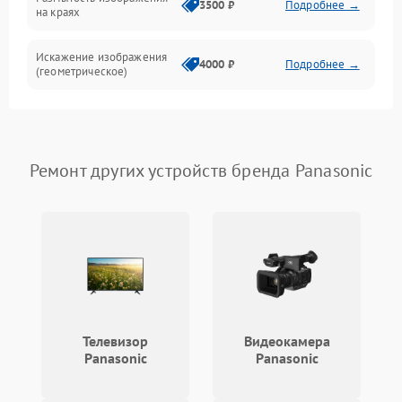
3500 ₽
Подробнее →
на краях
Искажение изображения
4000 ₽
Подробнее →
(геометрическое)
Появление бликов или
3500 ₽
Подробнее →
ореолов
Ремонт других устройств бренда Panasonic
Проблемы с резкостью
при всех фокусных
4500 ₽
Подробнее →
расстояниях
Телевизор
Видеокамера
Panasonic
Panasonic