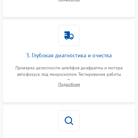
линзовых групп для сохранения заводской центровки при
сборке.
3. Глубокая диагностика и очистка
Проверка целостности шлейфов диафрагмы и мотора
автофокуса под микроскопом. Тестирование работы
электромагнитного привода. Очистка оптических элементов
Подробнее
от пыли, следов влаги и грибка спецрастворами без
повреждения просветления.