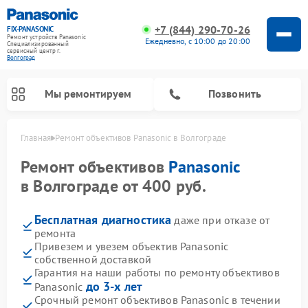
+7 (844) 290-70-26
FIX-PANASONIC
Ремонт устройств Panasonic
Ежедневно, с 10:00 до 20:00
Специализированный
cервисный центр г.
Волгоград
Мы ремонтируем
Позвонить
Главная
Ремонт объективов Panasonic в Волгограде
Ремонт объективов
Panasonic
в Волгограде от 400 руб.
Бесплатная диагностика
даже при отказе от
ремонта
Привезем и увезем объектив Panasonic
собственной доставкой
Гарантия на наши работы по ремонту объективов
Ремонт музыкальных центров Panasonic
Ремонт автомагнитол Panasonic
Ремонт холодильников Panasonic
Ремонт микроволновых печей Panasonic
Ремонт интерактивных панелей Panasonic
Ремонт фотоаппаратов Panasonic
Ремонт видеорекордеров Panasonic
Ремонт акустических систем Panasonic
Ремонт кондиционеров Panasonic
Ремонт парогенераторов Panasonic
Ремонт массажных кресел Panasonic
до 3-х лет
Panasonic
Срочный ремонт объективов Panasonic в течении