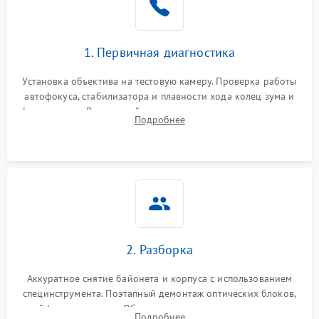
1. Первичная диагностика
Установка объектива на тестовую камеру. Проверка работы
автофокуса, стабилизатора и плавности хода колец зума и
фокусировки. Визуальный осмотр линз на наличие царапин,
Подробнее
грибка, пыли и оценка состояния контактов байонета.
2. Разборка
Аккуратное снятие байонета и корпуса с использованием
специнструмента. Поэтапный демонтаж оптических блоков,
шлейфов и приводов. Обязательная маркировка положения
Подробнее