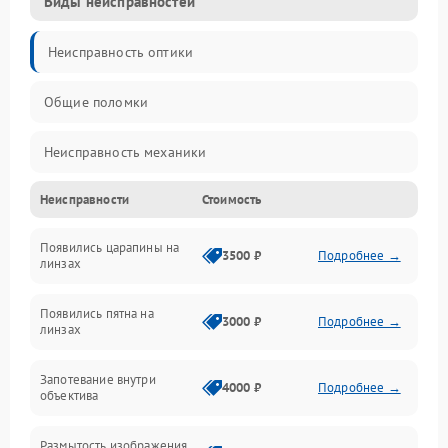
Виды неисправностей
Неисправность оптики
Общие поломки
Неисправность механики
Неисправности
Стоимость
Неисправность электроники (если объектив с мотором/
стабилизатором)
Появились царапины на
3500 ₽
Подробнее →
линзах
Прочие неисправности
Появились пятна на
3000 ₽
Подробнее →
линзах
Запотевание внутри
4000 ₽
Подробнее →
объектива
Размытость изображения