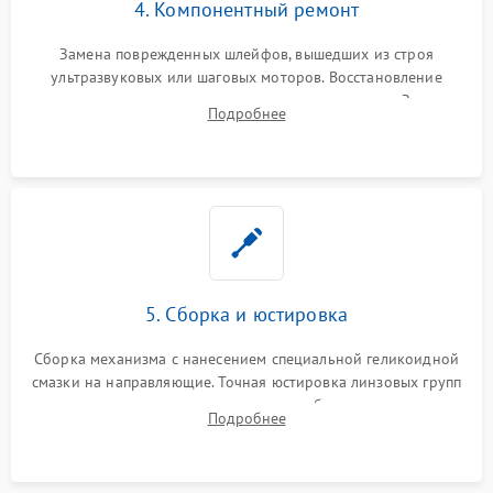
4. Компонентный ремонт
Замена поврежденных шлейфов, вышедших из строя
ультразвуковых или шаговых моторов. Восстановление
геометрии направляющих при заклинивании зума. Замена
Подробнее
неисправного блока диафрагмы, датчиков положения или
поврежденных линз.
5. Сборка и юстировка
Сборка механизма с нанесением специальной геликоидной
смазки на направляющие. Точная юстировка линзовых групп
программным или механическим способом для устранения
Подробнее
бэк