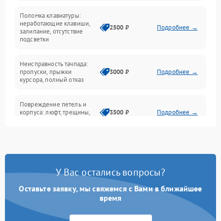
Поломка клавиатуры:
Интерфейсные проблемы
неработающие клавиши,
2500 ₽
Подробнее →
залипание, отсутствие
подсветки
Батарея
Неисправность тачпада:
Сеть и интернет
пропуски, прыжки
3000 ₽
Подробнее →
курсора, полный отказ
Система охлаждения
Повреждение петель и
корпуса: люфт, трещины,
3500 ₽
Подробнее →
деформация
Проблемы аккумулятора:
быстрая разрядка,
2500 ₽
Подробнее →
невозможность зарядки,
вздутие
У Вас остались вопросы?
Оставьте заявку, мы свяжемся с Вами в ближайшее
Неисправность зарядного
время
устройства или разъёма
2000 ₽
Подробнее →
питания