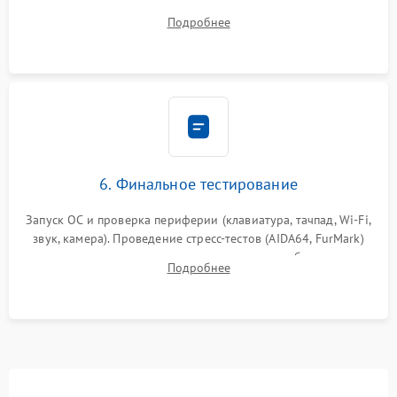
системы охлаждения, подключение всех внутренних
Подробнее
шлейфов, модулей памяти и накопителей. Предварительная
сборка корпуса.
6. Финальное тестирование
Запуск ОС и проверка периферии (клавиатура, тачпад, Wi-Fi,
звук, камера). Проведение стресс-тестов (AIDA64, FurMark)
для контроля температурного режима и стабильности
Подробнее
системы под пиковой нагрузкой.