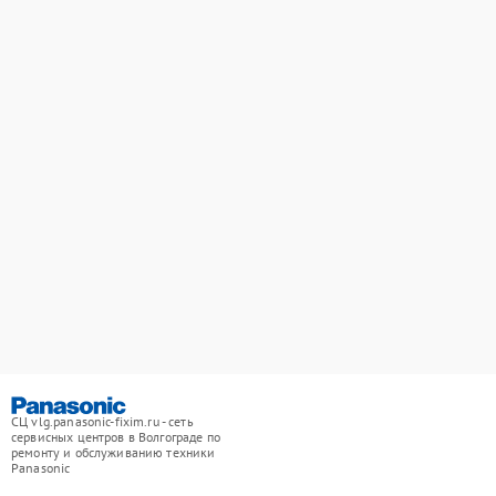
СЦ vlg.panasonic-fixim.ru - сеть
сервисных центров в Волгограде по
ремонту и обслуживанию техники
Panasonic