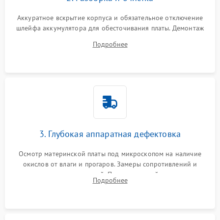
Аккуратное вскрытие корпуса и обязательное отключение
шлейфа аккумулятора для обесточивания платы. Демонтаж
системы охлаждения, очистка кулера от пыли и удаление
Подробнее
высохшей термопасты с кристаллов чипов.
3. Глубокая аппаратная дефектовка
Осмотр материнской платы под микроскопом на наличие
окислов от влаги и прогаров. Замеры сопротивлений и
дежурных напряжений. Проверка цепей питания,
Подробнее
мультиконтроллера, процессора и видеочипа.