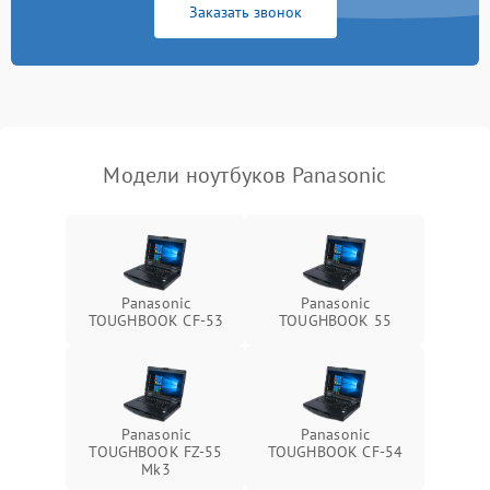
Заказать звонок
Перегрев из‑за пыли,
износа термопасты или
2500 ₽
Подробнее →
неисправности кулера
Выход из строя SSD или
HDD: медленная загрузка,
3000 ₽
Подробнее →
ошибки чтения,
пропадание диска
Модели ноутбуков Panasonic
Неисправность
оперативной памяти:
2000 ₽
Подробнее →
вылеты приложений,
синие экраны
Panasonic
Panasonic
TOUGHBOOK CF-53
TOUGHBOOK 55
Проблемы Wi‑Fi или
2500 ₽
Подробнее →
Bluetooth модулей
Panasonic
Panasonic
TOUGHBOOK FZ-55
TOUGHBOOK CF-54
Mk3