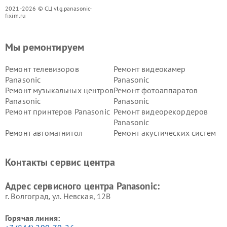
2021-2026 © СЦ vlg.panasonic-
fixim.ru
Мы ремонтируем
Ремонт телевизоров
Ремонт видеокамер
Panasonic
Panasonic
Ремонт музыкальных центров
Ремонт фотоаппаратов
Panasonic
Panasonic
Ремонт принтеров Panasonic
Ремонт видеорекордеров
Panasonic
Ремонт автомагнитол
Ремонт акустических систем
Panasonic
Panasonic
Ремонт факсов Panasonic
Ремонт интерактивных
Контакты сервис центра
панелей Panasonic
Ремонт ресиверов Panasonic
Ремонт ноутбуков Panasonic
Адрес сервисного центра Panasonic:
г. Волгоград, ул. Невская, 12В
Горячая линия: