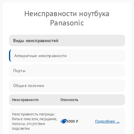
Неисправности ноутбука
Panasonic
Виды неисправностей
Аппаратные неисправности
Порты
Общие поломки
Неисправности
Стоимость
Устройства
Неисправность матрицы:
Программные ошибки
битые пиксели, мерцание,
5000 ₽
Подробнее →
полосы, отсутствие
подсветки
Электрические и системные сбои