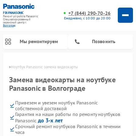
+7 (844) 290-70-26
FIX-PANASONIC
Ремонт устройств Panasonic
Ежедневно, с 10:00 до 20:00
Специализированный
cервисный центр г.
Волгоград
Мы ремонтируем
Позвонить
граде
Ноутбук Panasonic замена видеокарты
Замена видеокарты на ноутбуке
Panasonic в Волгограде
Привезем и увезем ноутбук Panasonic
собственной доставкой
Гарантия на наши работы по ремонту ноутбуков
до 3-х лет
Panasonic
Ремонт музыкальных центров Panasonic
Ремонт автомагнитол Panasonic
Ремонт кондиционеров Panasonic
Ремонт парогенераторов Panasonic
Ремонт микроволновых печей Panasonic
Ремонт интерактивных панелей Panasonic
Ремонт фотоаппаратов Panasonic
Ремонт видеорекордеров Panasonic
Ремонт акустических систем Panasonic
Ремонт холодильников Panasonic
Ремонт массажных кресел Panasonic
Срочный ремонт ноутбуков Panasonic в течении
часа