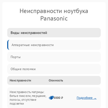
Неисправности ноутбука
Panasonic
Виды неисправностей
Аппаратные неисправности
Порты
Общие поломки
Неисправности
Стоимость
Устройства
Неисправность матрицы:
Программные ошибки
битые пиксели, мерцание,
5000 ₽
Подробнее →
полосы, отсутствие
подсветки
Электрические и системные сбои