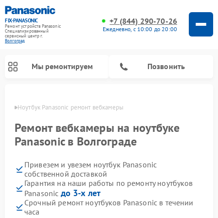
+7 (844) 290-70-26
FIX-PANASONIC
Ремонт устройств Panasonic
Ежедневно, с 10:00 до 20:00
Специализированный
cервисный центр г.
Волгоград
Мы ремонтируем
Позвонить
граде
Ноутбук Panasonic ремонт вебкамеры
Ремонт вебкамеры на ноутбуке
Panasonic в Волгограде
Привезем и увезем ноутбук Panasonic
собственной доставкой
Гарантия на наши работы по ремонту ноутбуков
до 3-х лет
Panasonic
Ремонт музыкальных центров Panasonic
Ремонт автомагнитол Panasonic
Ремонт кондиционеров Panasonic
Ремонт парогенераторов Panasonic
Ремонт микроволновых печей Panasonic
Ремонт интерактивных панелей Panasonic
Ремонт фотоаппаратов Panasonic
Ремонт видеорекордеров Panasonic
Ремонт акустических систем Panasonic
Ремонт холодильников Panasonic
Ремонт массажных кресел Panasonic
Срочный ремонт ноутбуков Panasonic в течении
часа