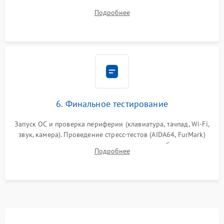
системы охлаждения, подключение всех внутренних
Подробнее
шлейфов, модулей памяти и накопителей. Предварительная
сборка корпуса.
6. Финальное тестирование
Запуск ОС и проверка периферии (клавиатура, тачпад, Wi-Fi,
звук, камера). Проведение стресс-тестов (AIDA64, FurMark)
для контроля температурного режима и стабильности
Подробнее
системы под пиковой нагрузкой.