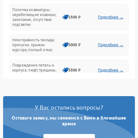
Поломка клавиатуры:
Интерфейсные проблемы
неработающие клавиши,
2500 ₽
Подробнее →
залипание, отсутствие
подсветки
Батарея
Неисправность тачпада:
Сеть и интернет
пропуски, прыжки
3000 ₽
Подробнее →
курсора, полный отказ
Система охлаждения
Повреждение петель и
корпуса: люфт, трещины,
3500 ₽
Подробнее →
деформация
Проблемы аккумулятора:
быстрая разрядка,
2500 ₽
Подробнее →
невозможность зарядки,
вздутие
У Вас остались вопросы?
Оставьте заявку, мы свяжемся с Вами в ближайшее
Неисправность зарядного
время
устройства или разъёма
2000 ₽
Подробнее →
питания