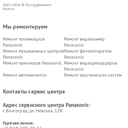
2021-2026 © СЦ vlg.panasonic-
fixim.ru
Мы ремонтируем
Ремонт телевизоров
Ремонт видеокамер
Panasonic
Panasonic
Ремонт музыкальных центров
Ремонт фотоаппаратов
Panasonic
Panasonic
Ремонт принтеров Panasonic
Ремонт видеорекордеров
Panasonic
Ремонт автомагнитол
Ремонт акустических систем
Panasonic
Panasonic
Ремонт факсов Panasonic
Ремонт интерактивных
Контакты сервис центра
панелей Panasonic
Ремонт ресиверов Panasonic
Ремонт ноутбуков Panasonic
Адрес сервисного центра Panasonic:
г. Волгоград, ул. Невская, 12В
Горячая линия: