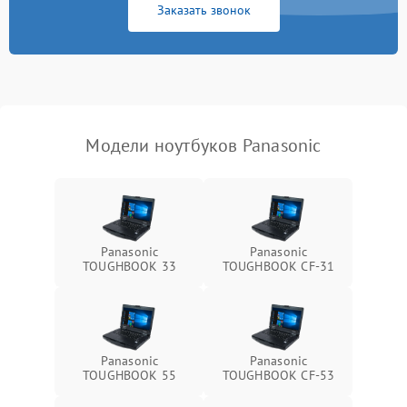
Заказать звонок
Перегрев из‑за пыли,
износа термопасты или
2500 ₽
Подробнее →
неисправности кулера
Выход из строя SSD или
HDD: медленная загрузка,
3000 ₽
Подробнее →
ошибки чтения,
пропадание диска
Модели ноутбуков Panasonic
Неисправность
оперативной памяти:
2000 ₽
Подробнее →
вылеты приложений,
синие экраны
Panasonic
Panasonic
TOUGHBOOK 33
TOUGHBOOK CF-31
Проблемы Wi‑Fi или
2500 ₽
Подробнее →
Bluetooth модулей
Panasonic
Panasonic
TOUGHBOOK 55
TOUGHBOOK CF-53