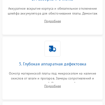
Аккуратное вскрытие корпуса и обязательное отключение
шлейфа аккумулятора для обесточивания платы. Демонтаж
системы охлаждения, очистка кулера от пыли и удаление
Подробнее
высохшей термопасты с кристаллов чипов.
3. Глубокая аппаратная дефектовка
Осмотр материнской платы под микроскопом на наличие
окислов от влаги и прогаров. Замеры сопротивлений и
дежурных напряжений. Проверка цепей питания,
Подробнее
мультиконтроллера, процессора и видеочипа.