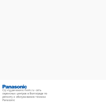
СЦ vlg.panasonic-fixim.ru - сеть
сервисных центров в Волгограде по
ремонту и обслуживанию техники
Panasonic