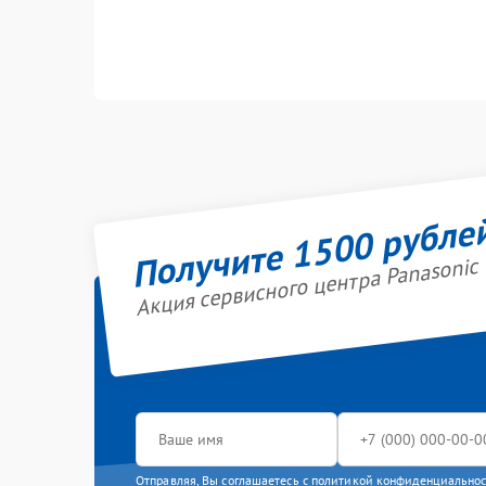
Получите 1500 рубле
Акция сервисного центра Panasonic
Отправляя, Вы соглашаетесь с
политикой конфиденциально