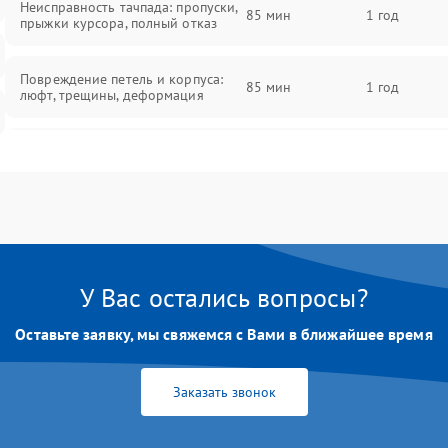
Неисправность тачпада: пропуски,
85 мин
1 год
прыжки курсора, полный отказ
Повреждение петель и корпуса:
85 мин
1 год
люфт, трещины, деформация
Проблемы аккумулятора: быстрая
разрядка, невозможность зарядки,
85 мин
1 год
вздутие
Неисправность зарядного
85 мин
1 год
устройства или разъёма питания
У Вас остались вопросы?
Перегрев из‑за пыли, износа
термопасты или неисправности
75 мин
1 год
Оставьте заявку, мы свяжемся с Вами в ближайшее время
кулера
Заказать звонок
Выход из строя SSD или HDD:
медленная загрузка, ошибки
80 мин
1 год
чтения, пропадание диска