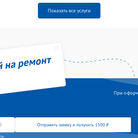
Показать все услуги
й на ремонт
При оформл
Отправить заявку и получить 1500 ₽
сти