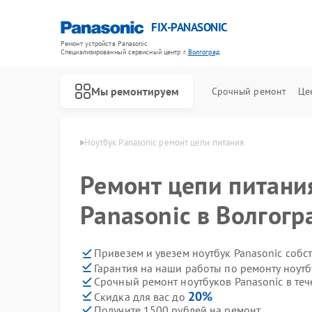
FIX-PANASONIC
Ремонт устройств Panasonic
Специализированный cервисный центр г.
Волгоград
Мы ремонтируем
Срочный ремонт
Це
asonic в Волгограде
Ноутбук Panasonic ремонт цепи питания
Ремонт цепи питани
Panasonic в Волгогр
Привезем и увезем ноутбук Panasonic собс
Гарантия на наши работы по ремонту ноутб
Срочный ремонт ноутбуков Panasonic в теч
20%
Скидка для вас до
Получите 1500 рублей на ремонт
Ремонт телевизоров Panasonic
Ремонт видеокамер Panasonic
Ремонт музыкальных центров Panasonic
Ремонт фотоаппаратов Panasonic
Ремонт видеорекордеров Panasonic
Ремонт автомагнитол Panasonic
Ремонт акустических систем Panasonic
Ремонт интерактивных панелей Panasonic
Ремонт кондиционеров Panasonic
Ремонт холодильников Panasonic
Ремонт парогенераторов Panasonic
Ремонт микроволновых печей Panasonic
Ремонт массажных кресел Panasonic
Ремонт сплит-систем Panasonic