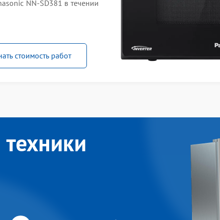
asonic NN-SD381 в течении
нать стоимость работ
 техники