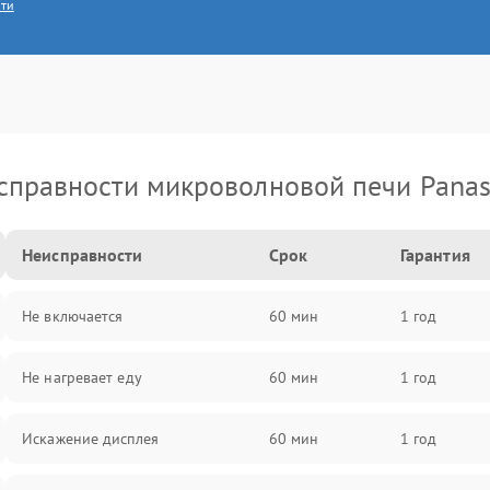
сти
справности микроволновой печи Panas
Неисправности
Срок
Гарантия
Не включается
60 мин
1 год
Не нагревает еду
60 мин
1 год
Искажение дисплея
60 мин
1 год