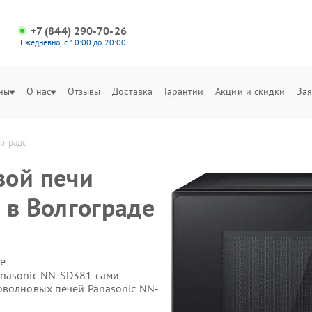
+7 (844) 290-70-26
Ежедневно, с 10:00 до 20:00
ны
О нас
Отзывы
Доставка
Гарантии
Акции и скидки
Зая
гограде
вой печи
 в Волгограде
е
anasonic NN-SD381 сами
оволновых печей Panasonic NN-