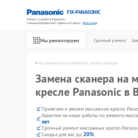
FIX-PANASONIC
Ремонт устройств Panasonic
Специализированный cервисный центр г.
Волгоград
Мы ремонтируем
Срочный ремонт
Це
asonic в Волгограде
Массажное кресло Panasonic замена сканера
Замена сканера на 
кресле Panasonic в 
Привезем и увезем массажное кресло Pana
Гарантия на наши работы по ремонту масс
лет
Срочный ремонт массажных кресел Panason
20%
Скидка для вас до
Ремонт телевизоров Panasonic
Ремонт видеокамер Panasonic
Ремонт музыкальных центров Panasonic
Ремонт фотоаппаратов Panasonic
Ремонт видеорекордеров Panasonic
Ремонт автомагнитол Panasonic
Ремонт акустических систем Panasonic
Ремонт интерактивных панелей Panasonic
Ремонт кондиционеров Panasonic
Ремонт холодильников Panasonic
Ремонт парогенераторов Panasonic
Ремонт микроволновых печей Panasonic
Ремонт сплит-систем Panasonic