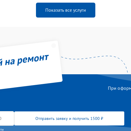
Показать все услуги
й на ремонт
При оформл
Отправить заявку и получить 1500 ₽
сти