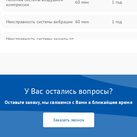
60 мин
1 год
компрессии
Неисправность системы вибрации
60 мин
1 год
Неисправность системы защиты от
60 мин
1 год
перегрузок
Повреждение системы
60 мин
1 год
автоматического отключения
Поломка системы защиты от
60 мин
1 год
короткого замыкания
У Вас остались вопросы?
Оставьте заявку, мы свяжемся с Вами в ближайшее время
Неисправность системы защиты от
60 мин
1 год
перегрева
Заказать звонок
Повреждение системы защиты от
60 мин
1 год
перенапряжения