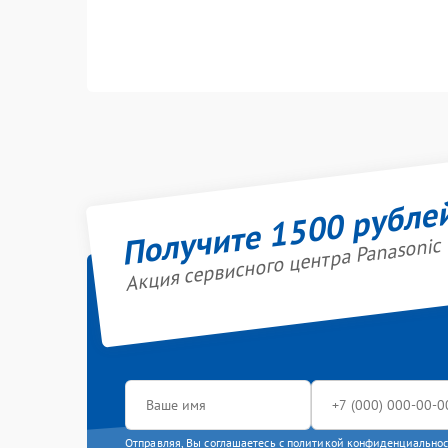
Получите 1500 рубле
Акция сервисного центра Panasonic
Отправляя, Вы соглашаетесь с
политикой конфиденциально