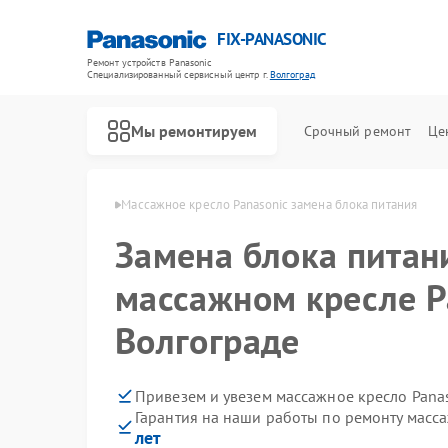
FIX-PANASONIC
Ремонт устройств Panasonic
Специализированный cервисный центр г.
Волгоград
Мы ремонтируем
Срочный ремонт
Це
asonic в Волгограде
Массажное кресло Panasonic замена блока питания
Замена блока питан
массажном кресле P
Волгограде
Привезем и увезем массажное кресло Pana
Гарантия на наши работы по ремонту масс
лет
Ремонт телевизоров Panasonic
Ремонт видеокамер Panasonic
Ремонт музыкальных центров Panasonic
Ремонт фотоаппаратов Panasonic
Ремонт видеорекордеров Panasonic
Ремонт автомагнитол Panasonic
Ремонт акустических систем Panasonic
Ремонт интерактивных панелей Panasonic
Ремонт кондиционеров Panasonic
Ремонт холодильников Panasonic
Ремонт парогенераторов Panasonic
Ремонт микроволновых печей Panasonic
Ремонт сплит-систем Panasonic