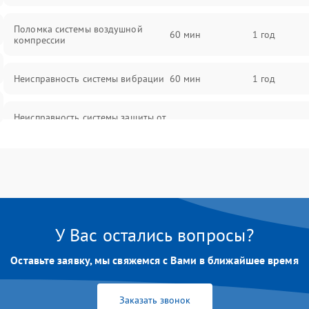
Поломка системы воздушной
60 мин
1 год
компрессии
Неисправность системы вибрации
60 мин
1 год
Неисправность системы защиты от
60 мин
1 год
перегрузок
Повреждение системы
60 мин
1 год
автоматического отключения
Поломка системы защиты от
60 мин
1 год
короткого замыкания
У Вас остались вопросы?
Оставьте заявку, мы свяжемся с Вами в ближайшее время
Неисправность системы защиты от
60 мин
1 год
перегрева
Заказать звонок