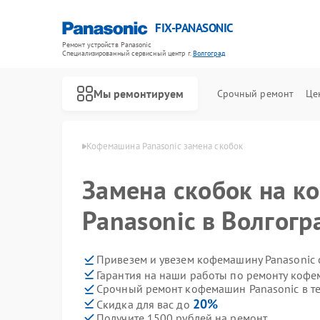
FIX-PANASONIC
Ремонт устройств Panasonic
Специализированный cервисный центр г.
Волгоград
Мы ремонтируем
Срочный ремонт
Це
sonic в Волгограде
Кофемашина Panasonic замена скобок
Замена скобок на 
Panasonic в Волгогр
Привезем и увезем кофемашину Panasonic 
Гарантия на наши работы по ремонту коф
Срочный ремонт кофемашин Panasonic в те
20%
Скидка для вас до
Получите 1500 рублей на ремонт
Ремонт телевизоров Panasonic
Ремонт видеокамер Panasonic
Ремонт музыкальных центров Panasonic
Ремонт фотоаппаратов Panasonic
Ремонт видеорекордеров Panasonic
Ремонт автомагнитол Panasonic
Ремонт акустических систем Panasonic
Ремонт интерактивных панелей Panasonic
Ремонт кондиционеров Panasonic
Ремонт холодильников Panasonic
Ремонт парогенераторов Panasonic
Ремонт микроволновых печей Panasonic
Ремонт массажных кресел Panasonic
Ремонт сплит-систем Panasonic