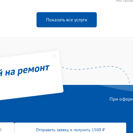
Мы прове
Показать все услуги
й на ремонт
При оформл
Отправить заявку и получить 1500 ₽