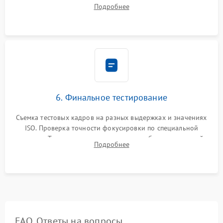
рабочего отрезка, калибровка автофокуса, стабилизатора и
Подробнее
экспозамера с помощью сервисного ПО.
6. Финальное тестирование
Съемка тестовых кадров на разных выдержках и значениях
ISO. Проверка точности фокусировки по специальной
мишени. Тест записи на карту памяти, работы встроенной
Подробнее
вспышки, микрофона и всех кнопок управления.
FAQ. Ответы на вопросы