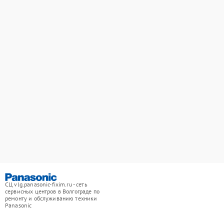
СЦ vlg.panasonic-fixim.ru - сеть
сервисных центров в Волгограде по
ремонту и обслуживанию техники
Panasonic