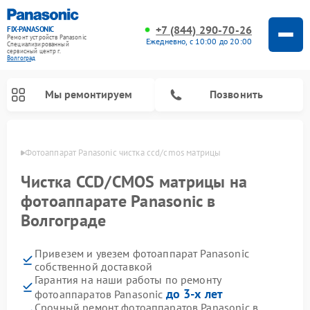
+7 (844) 290-70-26
FIX-PANASONIC
Ремонт устройств Panasonic
Ежедневно, с 10:00 до 20:00
Специализированный
cервисный центр г.
Волгоград
Мы ремонтируем
Позвонить
граде
Фотоаппарат Panasonic чистка ccd/cmos матрицы
Чистка CCD/CMOS матрицы на
фотоаппарате Panasonic в
Волгограде
Привезем и увезем фотоаппарат Panasonic
собственной доставкой
Гарантия на наши работы по ремонту
Ремонт интерактивных панелей Panasonic
Ремонт музыкальных центров Panasonic
Ремонт видеорекордеров Panasonic
Ремонт акустических систем Panasonic
Ремонт кондиционеров Panasonic
Ремонт парогенераторов Panasonic
Ремонт микроволновых печей Panasonic
Ремонт автомагнитол Panasonic
Ремонт холодильников Panasonic
Ремонт массажных кресел Panasonic
до 3-х лет
фотоаппаратов Panasonic
Срочный ремонт фотоаппаратов Panasonic в