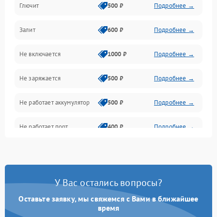
Глючит
500 ₽
Подробнее →
Матрица и оптика
Залит
600 ₽
Подробнее →
Питание и питание цепей
Не включается
1000 ₽
Подробнее →
Проблемы с картами памяти
Не заряжается
500 ₽
Подробнее →
Объективы
Не работает аккумулятор
500 ₽
Подробнее →
Программные сбои
Не работает порт
400 ₽
Подробнее →
Коммуникации и интерфейсы
Сломана матрица
800 ₽
Подробнее →
У Вас остались вопросы?
Оставьте заявку, мы свяжемся с Вами в ближайшее
время