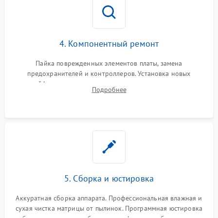
4. Компонентный ремонт
Пайка поврежденных элементов платы, замена
предохранителей и контроллеров. Установка новых
шлейфов, дисплея, механизма затвора или двигателя
Подробнее
автофокуса. Восстановление геометрии тубуса объектива
при заклинивании.
5. Сборка и юстировка
Аккуратная сборка аппарата. Профессиональная влажная и
сухая чистка матрицы от пылинок. Программная юстировка