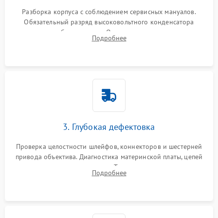
Разборка корпуса с соблюдением сервисных мануалов.
Обязательный разряд высоковольтного конденсатора
вспышки для безопасности. Очистка внутренних узлов от
Подробнее
пыли, песка и следов влаги с помощью спецсредств.
3. Глубокая дефектовка
Проверка целостности шлейфов, коннекторов и шестерней
привода объектива. Диагностика материнской платы, цепей
питания и картоприемника. Тестирование механизма
Подробнее
затвора и блока внутрикамерной стабилизации.