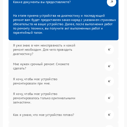
Какие документы вы предоставляете?
На этапе приема устройства на диагностику и последующий
ремонт вам будет предоставлен заказ-наряд с указанием страховых
обязательств на ваше устройство. Далее, после выполнения работ
по ремонту техники, вы получите акт выполненных работ и
гарантийный талон.
Я уже знаю в чем неисправность и какой
ремонт необходим. Для чего проводить
диагностику?
Мне нужен срочный ремонт. Сможете
сделать?
Я хочу, чтобы мое устройство
ремонтировали при мне.
Я хочу, чтобы мое устройство
ремонтировалось только оригинальными
запчастями.
Как я узнаю, что мое устройство готово?