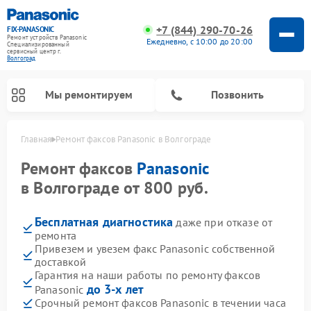
+7 (844) 290-70-26
FIX-PANASONIC
Ремонт устройств Panasonic
Ежедневно, с 10:00 до 20:00
Специализированный
cервисный центр г.
Волгоград
Мы ремонтируем
Позвонить
Главная
Ремонт факсов Panasonic в Волгограде
Ремонт факсов
Panasonic
в Волгограде от 800 руб.
Бесплатная диагностика
даже при отказе от
ремонта
Привезем и увезем факс Panasonic собственной
доставкой
Гарантия на наши работы по ремонту факсов
Ремонт интерактивных панелей Panasonic
Ремонт музыкальных центров Panasonic
Ремонт автомагнитол Panasonic
Ремонт кондиционеров Panasonic
Ремонт парогенераторов Panasonic
Ремонт микроволновых печей Panasonic
Ремонт фотоаппаратов Panasonic
Ремонт видеорекордеров Panasonic
Ремонт акустических систем Panasonic
Ремонт холодильников Panasonic
Ремонт массажных кресел Panasonic
до 3-х лет
Panasonic
Срочный ремонт факсов Panasonic в течении часа