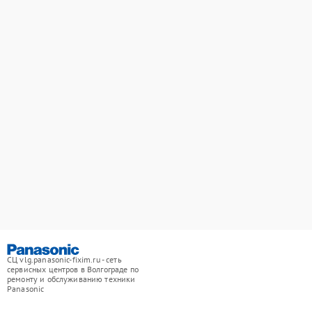
СЦ vlg.panasonic-fixim.ru - сеть
сервисных центров в Волгограде по
ремонту и обслуживанию техники
Panasonic